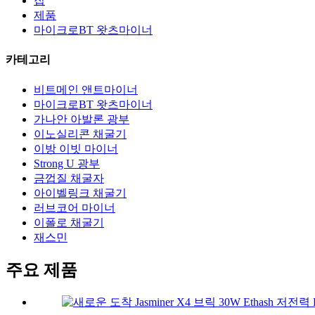
집
제품
마이크로BT 왓츠마이너
카테고리
비트메인 앤트마이너
마이크로BT 왓츠마이너
가나안 아발론 광부
이노실리콘 채굴기
이방 이빗 마이너
Strong U 광부
금껍질 채굴자
아이벨링크 채굴기
러브코어 마이너
이폴로 채굴기
재스민
주요 제품