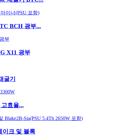
TC BCH 광부...
0G X11 광부
C 채굴기
T 고효율...
드셰이크 및 블록