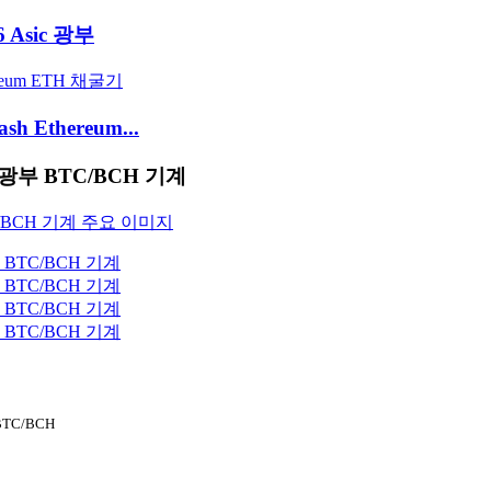
6 Asic 광부
sh Ethereum...
​​광부 BTC/BCH 기계
BTC/BCH