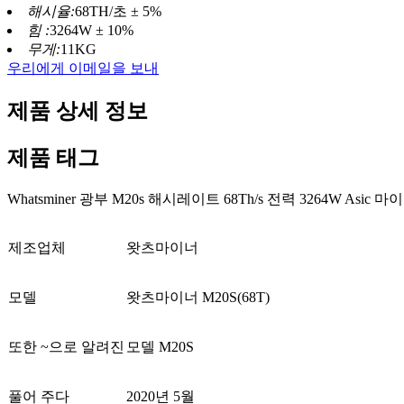
해시율:
68TH/초 ± 5%
힘 :
3264W ± 10%
무게:
11KG
우리에게 이메일을 보내
제품 상세 정보
제품 태그
Whatsminer 광부 M20s 해시레이트 68Th/s 전력 3264W Asic 마이
제조업체
왓츠마이너
모델
왓츠마이너 M20S(68T)
또한 ~으로 알려진
모델 M20S
풀어 주다
2020년 5월