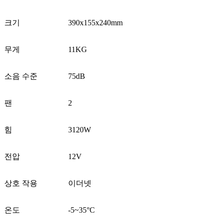
크기
390x155x240mm
무게
11KG
소음 수준
75dB
팬
2
힘
3120W
전압
12V
상호 작용
이더넷
온도
-5~35°C