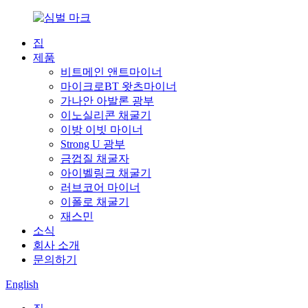
집
제품
비트메인 앤트마이너
마이크로BT 왓츠마이너
가나안 아발론 광부
이노실리콘 채굴기
이방 이빗 마이너
Strong U 광부
금껍질 채굴자
아이벨링크 채굴기
러브코어 마이너
이폴로 채굴기
재스민
소식
회사 소개
문의하기
English