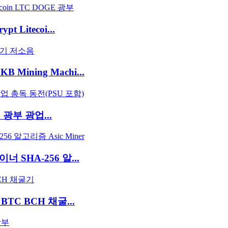
t Litecoi...
B Mining Machi...
C 광부 광업...
 SHA-256 알...
 BTC BCH 채굴...